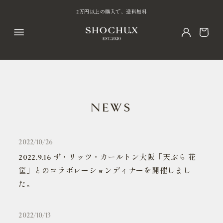
ス
SHOCHU X公式LINE@はこちら
2万円以上の購入で、送料無料
キ
ッ
プ
し
て
コ
ン
テ
ン
ツ
に
NEWS
移
動
す
る
2022/10/26
2022.9.16 ザ・リッツ・カールトン大阪「天ぷら 花
筐」とのコラボレーションディナーを開催しまし
た。
2022/10/13